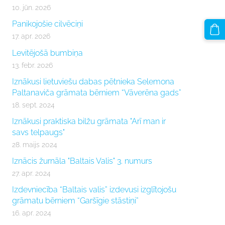
10. jūn. 2026
Panikojošie cilvēciņi
17. apr. 2026
Levitējošā bumbiņa
13. febr. 2026
Iznākusi lietuviešu dabas pētnieka Selemona
Paltanaviča grāmata bērniem “Vāverēna gads”
18. sept. 2024
Iznākusi praktiska bilžu grāmata "Arī man ir
savs telpaugs"
28. maijs 2024
Iznācis žurnāla "Baltais Valis" 3. numurs
27. apr. 2024
Izdevniecība “Baltais valis” izdevusi izglītojošu
grāmatu bērniem “Garšīgie stāstiņi”
16. apr. 2024