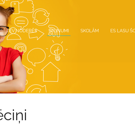
TEV NODERĒS
JAUNUMI
SKOLĀM
ES LASU Š
ēciņi