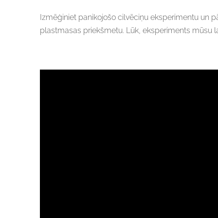
Izmēģiniet panikojošo cilvēciņu eksperimentu un pā
plastmasas priekšmetu. Lūk, eksperiments mūsu las