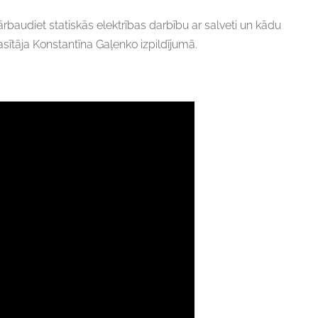
rbaudiet statiskās elektrības darbību ar salveti un kādu
ītāja Konstantīna Gaļenko izpildījumā.