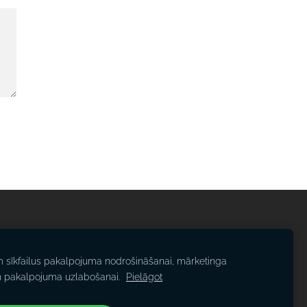
m sīkfailus pakalpojuma nodrošināšanai, mārketinga
n pakalpojuma uzlabošanai.
Pielāgot