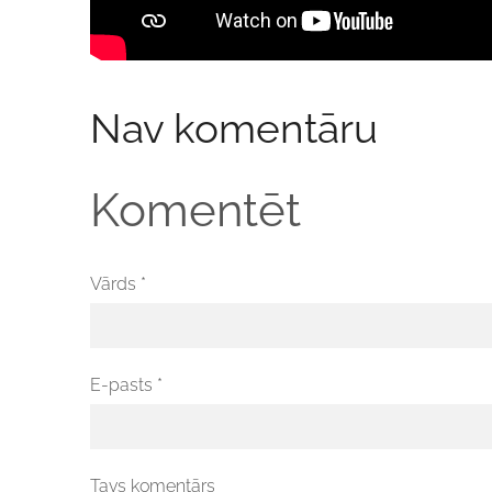
Nav komentāru
Komentēt
Vārds *
E-pasts *
Tavs komentārs