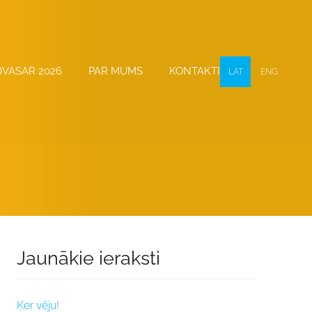
OVASAR 2026
PAR MUMS
KONTAKTI
LAT
ENG
Jaunākie ieraksti
Ķer vēju!