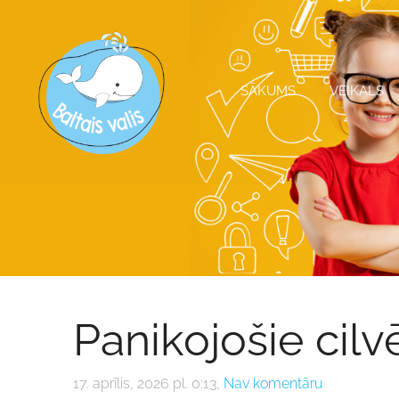
SĀKUMS
VEIKALS
Panikojošie cilv
17. aprīlis, 2026 pl. 0:13,
Nav komentāru