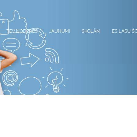
TEV NODERĒS
JAUNUMI
SKOLĀM
ES LASU Š