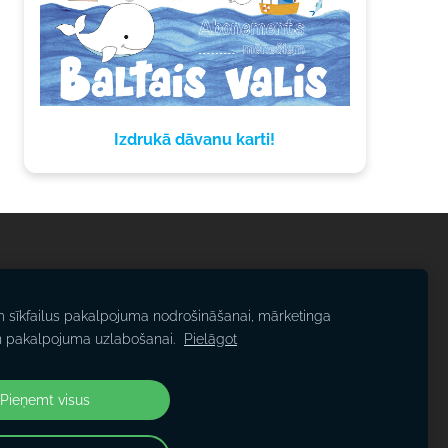
Izdrukā dāvanu karti!
m sīkfailus pakalpojuma nodrošināšanai, mārketinga
n pakalpojuma uzlabošanai.
Pielāgot
Pieņemt visus