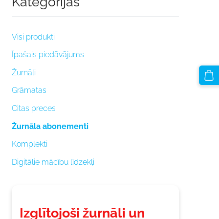
Kategorijas
Visi produkti
Īpašais piedāvājums
Žurnāli
Grāmatas
Citas preces
Žurnāla abonementi
Komplekti
Digitālie mācību līdzekļi
Izglītojoši žurnāli un