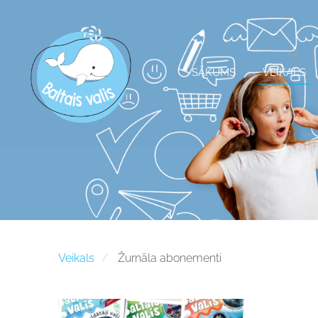
SĀKUMS
VEIKALS
Veikals
Žurnāla abonementi