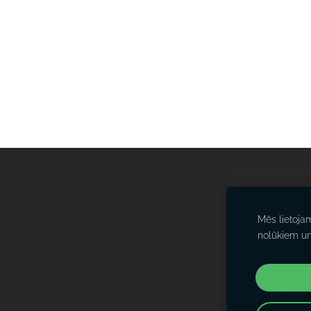
Mēs lietoja
nolūkiem u