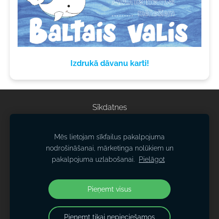
Izdrukā dāvanu karti!
Sīkdatnes
© Izdevniecība SIA "BALTAIS VALIS"
Mēs lietojam sīkfailus pakalpojuma
Par mums
nodrošināšanai, mārketinga nolūkiem un
pakalpojuma uzlabošanai.
Pielāgot
Jaunumi
Blogs
Kontakti
Pieņemt visus
Pieņemt tikai nepieciešamos