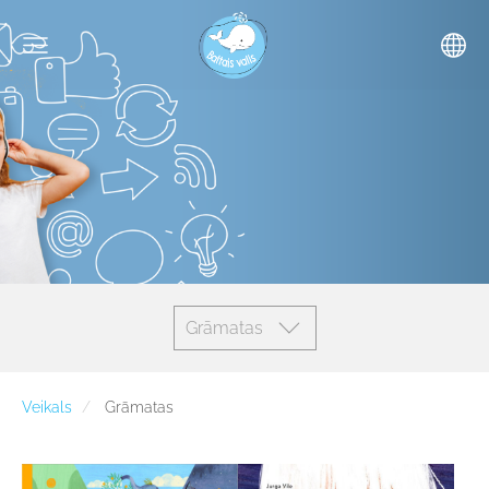
Grāmatas
Veikals
Grāmatas