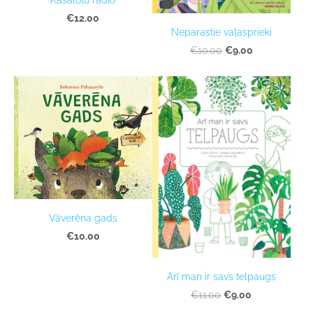
€12.00
Neparastie vaļasprieki
€9.00
€10.00
Vāverēna gads
€10.00
Arī man ir savs telpaugs
€9.00
€11.00