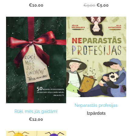
€10.00
€5.00
€9.00
Neparastās profesijas
Rūķi, mēs jūs gaidām!
Izpārdots
€12.00