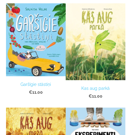
Garšīgie stāstiņi
Kas aug parkā
€11.00
€11.00