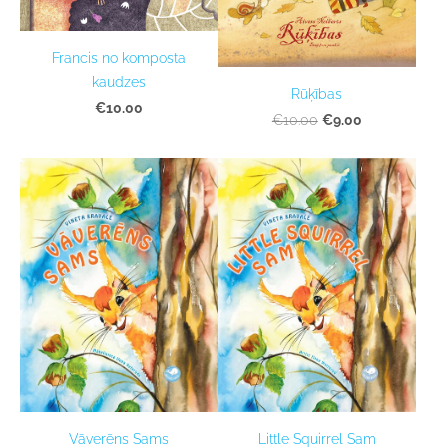
Francis no komposta
kaudzes
Rūķības
€10.00
€9.00
€10.00
Vāverēns Sams
Little Squirrel Sam