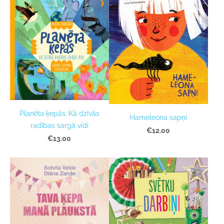
Planēta ķepās. Kā dzīvās
Hameleona sapņi
radības sargā vidi
€12.00
€13.00