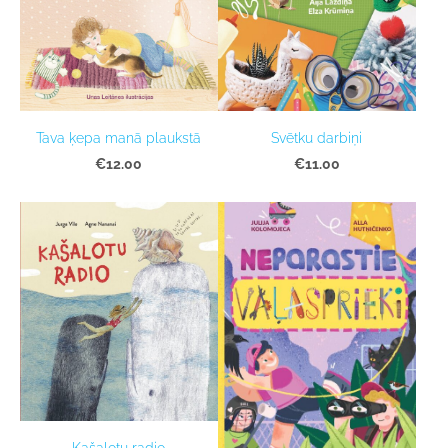
Svētku darbiņi
Tava ķepa manā plaukstā
€11.00
€12.00
Kašalotu radio