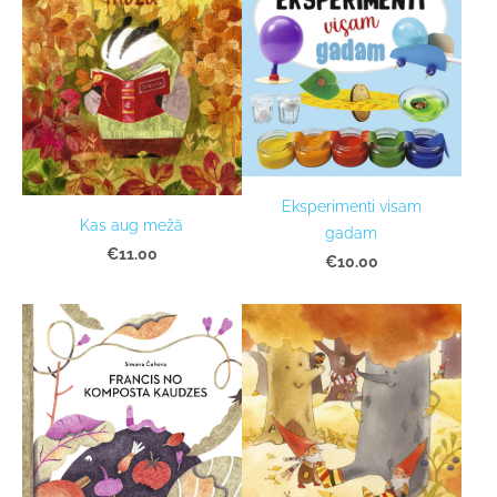
Eksperimenti visam
Kas aug mežā
gadam
€11.00
€10.00