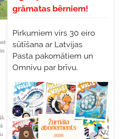
grāmatas bērniem!
Pirkumiem virs 30 eiro
bet
sūtīšana ar Latvijas
das
Pasta pakomātiem un
Omnivu par brīvu.
ļā,
jā
pu