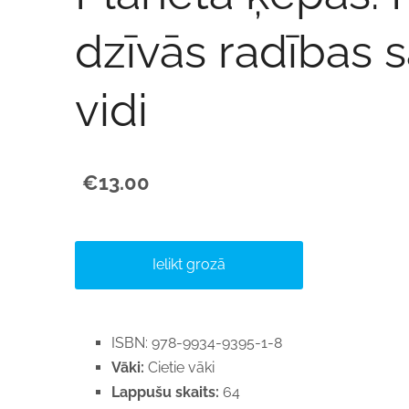
dzīvās radības 
vidi
€13.00
Ielikt grozā
ISBN: 978-9934-9395-1-8
Vāki:
Cietie vāki
Lappušu skaits:
64