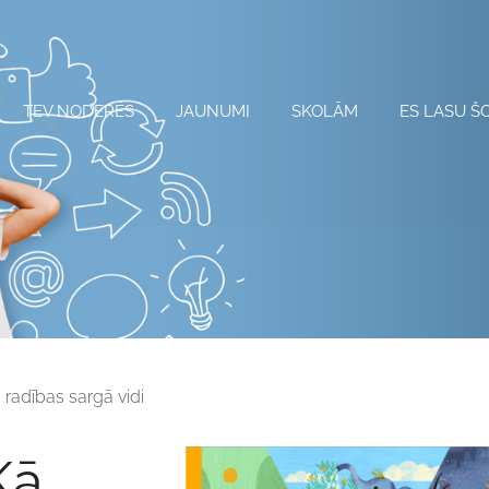
TEV NODERĒS
JAUNUMI
SKOLĀM
ES LASU Š
 radības sargā vidi
Kā