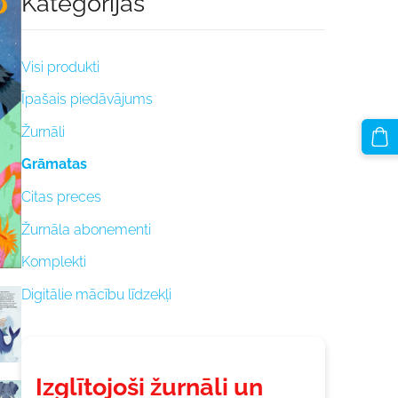
Kategorijas
Visi produkti
Īpašais piedāvājums
Žurnāli
Grāmatas
Citas preces
Žurnāla abonementi
Komplekti
Digitālie mācību līdzekļi
Izglītojoši žurnāli un