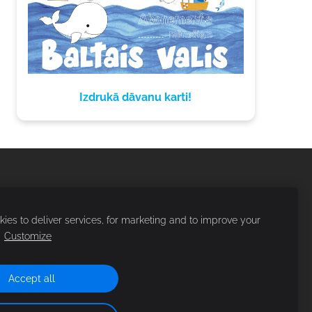
Izdrukā dāvanu karti!
ies to deliver services, for marketing and to improve your
.
Customize
Accept all