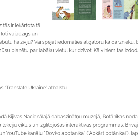
tās ir iekārtota tā,
 ļoti vajadzīgs un
būtu haizivju? Vai spējat iedomāties aligatoru kā dārznieku, 
 mūsu planētu par labāku vietu, kur dzīvot. Kā viņiem tas izdo
“Translate Ukraine” atbalstu.
ādā Kijivas Nacionālajā dabaszinātņu muzejā, Botānikas noda
lekciju ciklus un izglītojošas interaktīvas programmas. Brīva
 un YouTube kanālu “Dovkolabotanika” (“Apkārt botānikai”), la