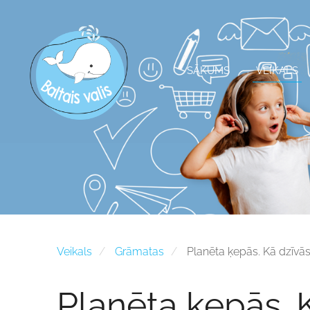
SĀKUMS
VEIKALS
Veikals
Grāmatas
Planēta ķepās. Kā dzīvās
Planēta ķepās. 