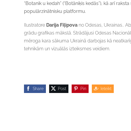
“Botanik u kedah” (“Botāniķis kedās”), kā arī raks
populārzinātnisku platformu.
Ilustratore
Darija Fiļipova
no Odesas, Ukrainas.. Ab
grādu grafikas mākslā.
Strādājusi Odesas Nacionāla
mēroga kara sākuma Ukrainā darbojas kā neatkarīg
tehnikām un vizuālās izteiksmes veidiem.
Share
Post
Pin
Ieteikt