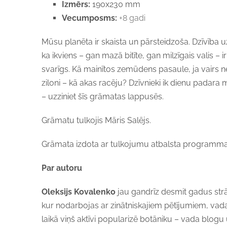
Izmērs:
190x230 mm
Vecumposms:
+8 gadi
Mūsu planēta ir skaista un pārsteidzoša. Dzīvība uz 
ka ikviens – gan mazā bitīte, gan milzīgais valis – ir
svarīgs. Kā mainītos zemūdens pasaule, ja vairs ne
ziloni – kā akas racēju? Dzīvnieki ik dienu padara
– uzziniet šīs grāmatas lappusēs.
Grāmatu tulkojis Māris Salējs.
Grāmata izdota ar tulkojumu atbalsta programmas 
Par autoru
Oleksijs Kovalenko
jau gandrīz desmit gadus str
kur nodarbojas ar zinātniskajiem pētījumiem, vada 
laikā viņš aktīvi popularizē botāniku – vada blogu