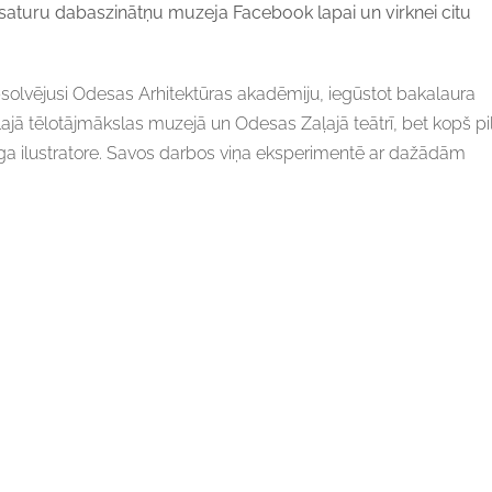
ta saturu dabaszinātņu muzeja Facebook lapai un virknei citu
solvējusi Odesas Arhitektūras akadēmiju, iegūstot bakalaura
jā tēlotājmākslas muzejā un Odesas Zaļajā teātrī, bet kopš pi
a ilustratore. Savos darbos viņa eksperimentē ar dažādām