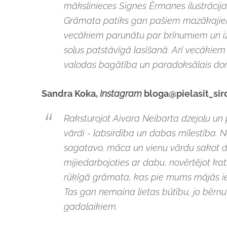
mākslinieces Signes Ērmanes ilustrācijas
Grāmata patiks gan pašiem mazākajiem 
vecākiem parunātu par brīnumiem un izt
soļus patstāvīgā lasīšanā. Arī vecākiem 
valodas bagātība un paradoksālais do
Sandra Koka,
Instagram
bloga@pielasit_sird
Raksturojot Aivara Neibarta dzejoļu un
vārdi - labsirdība un dabas mīlestība. Ne
sagatavo, māca un vienu vārdu sakot da
mijiedarbojoties ar dabu, novērtējot kat
rūķīgā grāmata, kas pie mums mājās ie
Tas gan nemaina lietas būtību, jo bērn
gadalaikiem.