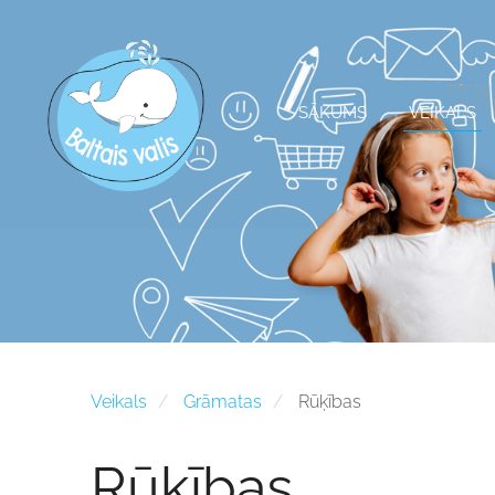
SĀKUMS
VEIKALS
Veikals
Grāmatas
Rūķības
Rūķības