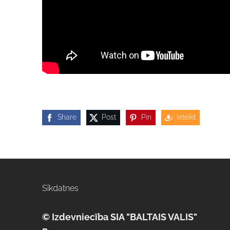
Share
Post
Pin
Ieteikt
Sīkdatnes
© Izdevniecība SIA "BALTAIS VALIS"