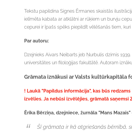
Tekstu papildina Signes Ērmanes skaistās ilustrācij
ielīmēta kabata ar atklātni ar rūķiem un burvju cep
cepurei ir īpašs spēks piepildīt vēlēšanās tiem, kuri i
Par autoru:
Dzejnieks Aivars Neibarts jeb Ņurbulis dzimis 1939. 
universitātes un filoloģijas fakultātē. Autoram iz
Grāmata iznākusi ar Valsts kultūrkapitāla f
! Laukā "Papildus informācija"
, kas būs redzams
izvēlies. Ja nebūsi izvēlējies, grāmatā saņemsi 
Ērika Bērziņa, dzejniece, žurnāla "Mans Mazais"
Šī grāmata ir kā atgriešanās bērnībā, si