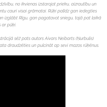
zīvību, no ikvienas izstarojot prieku, aizrautību un
 cauri visai grāmatai. Rūķi palīdz gan iedegties
an izglābt Rīgu, gan pagatavot sniegu, tajā pat laikā
 ar pūķi.
strācijā sēž pats autors Aivars Neibarts (Ņurbulis)
prata draudzēties un pulcināt ap sevi mazos rūķēnus.