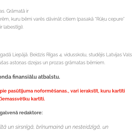
as. Grāmatā ir
urēm, kuru bērni varēs dāvināt citiem (pasakā “Rūķu cepure”
r labestīgi).
gadā Liepājā. Beidzis Rīgas 4. vidusskolu, studējis Latvijas Vals
nākušas astoņas dzejas un prozas grāmatas bērniem.
onda finansiālu atbalstu.
 pie pasūtījuma noformēšanas.,
vari ierakstīt, kuru kartīti
Ziemassvētku kartīti.
 galvenā redaktore:
ltā un sirsnīgā, brīnumainā un nesteidzīgā, un