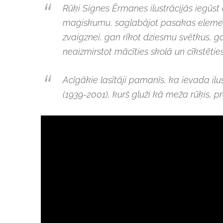
Rūķi Signes Ērmanes ilustrācijās iegūst d
maģiskumu, saglabājot pasakas elementu
zvaigznei, gan rīkot dziesmu svētkus, g
neaizmirstot mācīties skolā un cīkstēties
Acīgākie lasītāji pamanīs, ka ievada ilu
(1939-2001), kurš gluži kā meža rūķis, 