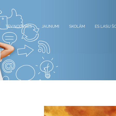
TEV NODERĒS
JAUNUMI
SKOLĀM
ES LASU Š