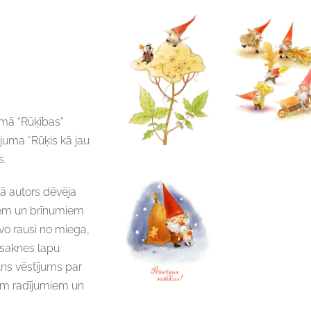
umā “Rūķības”
ājuma “Rūķis kā jau
s.
kā autors dēvēja
siem un brīnumiem
vo rausi no miega,
 saknes lapu
lns vēstījums par
iem radījumiem un