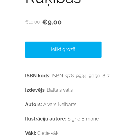
€9.00
€10.00
Ielikt grozā
ISBN kods:
ISBN 978-9934-9050-8-7
Izdevējs
: Baltais valis
Autors:
Aivars Neibarts
Ilustrāciju autore:
Signe Ērmane
Vāki:
Cietie vāki