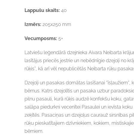
Lappušu skaits:
40
Izmērs:
205x250 mm
Vecumposms:
5+
Latviešu leģendārā dzejnieka Aivara Neibarta krāj
lasītājus priecēs jestrie un nebēdnīgie dzejoļi no kr
rūķis”, kā arī vēl nepublicētās Neibarta rūķu pasaka
Dzejoļi un pasakas domātas lasīšanai “īsļaužiem”, 
bērnus. Katrs dzejolītis un pasaka uzbur paradok
pilnu pasauli, kurā rūķis audzē konfekšu koku, gata
salāpa piedurkni vecenītei Pasaulei un ievīsta koku
zeķītēs. Pasaciņas un dzejoļus caurauž sirsnības pi
rūķu pieskatītajiem dzīvniekiem, kokiem, mistiskaj
bērniem.