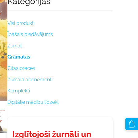
Kategorijas
Visi produkti
Īpašais piedāvājums
Žurnāli
Grāmatas
Citas preces
Žurnāla abonementi
Komplekti
Digitālie mācību līdzekļi
Izglītojoši žurnāli un