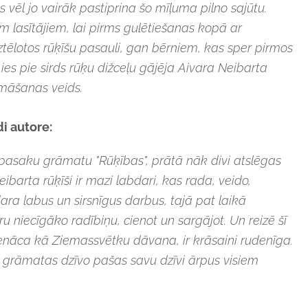
 vēl jo vairāk pastiprina šo mīļuma pilno sajūtu.
lasītājiem, lai pirms gulētiešanas kopā ar
ēlotos rūķīšu pasauli, gan bērniem, kas sper pirmos
ies pie sirds rūķu dižceļu gājēja Aivara Neibarta
māšanas veids.
i autore:
 pasaku grāmatu "Rūķības", prātā nāk divi atslēgas
ibarta rūķīši ir mazi labdari, kas rada, veido,
ra labus un sirsnīgus darbus, tajā pat laikā
ru niecīgāko radībiņu, cienot un sargājot. Un reizē šī
nāca kā Ziemassvētku dāvana, ir krāsaini rudenīga.
u grāmatas dzīvo pašas savu dzīvi ārpus visiem