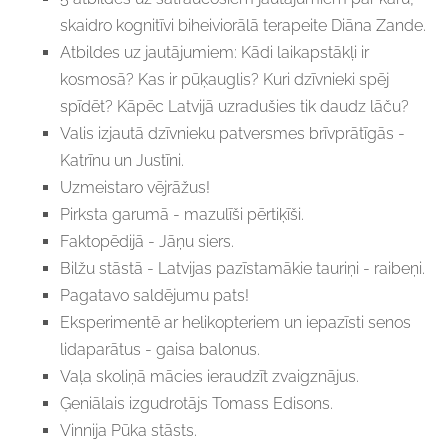
skaidro kognitīvi biheiviorālā terapeite Diāna Zande.
Atbildes uz jautājumiem: Kādi laikapstākļi ir
kosmosā? Kas ir pūķauglis? Kuri dzīvnieki spēj
spīdēt? Kāpēc Latvijā uzradušies tik daudz lāču?
Valis izjautā dzīvnieku patversmes brīvprātīgās -
Katrīnu un Justīni.
Uzmeistaro vējrāžus!
Pirksta garumā - mazulīši pērtiķīši.
Faktopēdijā - Jāņu siers.
Bilžu stāstā - Latvijas pazīstamākie tauriņi - raibeņi.
Pagatavo saldējumu pats!
Eksperimentē ar helikopteriem un iepazīsti senos
lidaparātus - gaisa balonus.
Vaļa skoliņā mācies ieraudzīt zvaigznājus.
Ģeniālais izgudrotājs Tomass Edisons.
Vinnija Pūka stāsts.