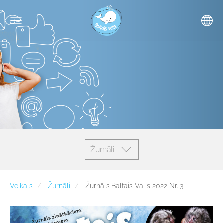
Žurnāli
Veikals
Žurnāli
Žurnāls Baltais Valis 2022 Nr. 3