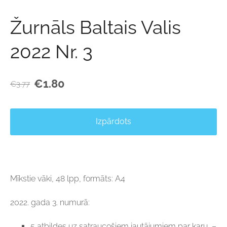
Žurnāls Baltais Valis
2022 Nr. 3
€1.80
€3.77
Izpārdots
Mīkstie vāki, 48 lpp, formāts: A4
2022. gada 3. numurā:
5 atbildes uz satraucošiem jautājumiem par karu, –