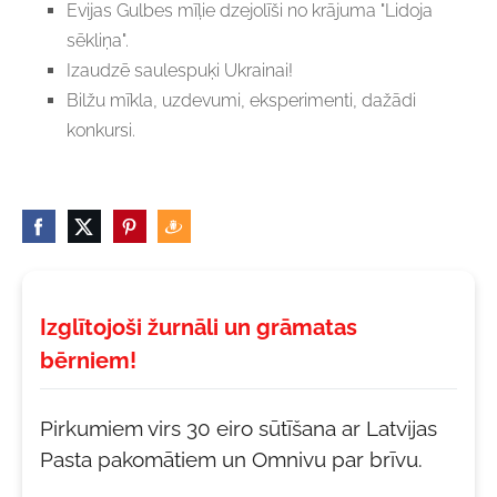
Evijas Gulbes mīļie dzejolīši no krājuma "Lidoja
sēkliņa".
Izaudzē saulespuķi Ukrainai!
Bilžu mīkla, uzdevumi, eksperimenti, dažādi
konkursi.
Izglītojoši žurnāli un grāmatas
bērniem!
Pirkumiem virs 30 eiro sūtīšana ar Latvijas
Pasta pakomātiem un Omnivu par brīvu.