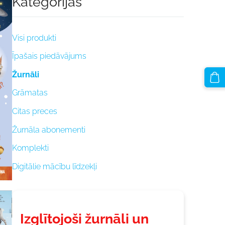
Kategorijas
Visi produkti
Īpašais piedāvājums
Žurnāli
Grāmatas
Citas preces
Žurnāla abonementi
Komplekti
Digitālie mācību līdzekļi
Izglītojoši žurnāli un