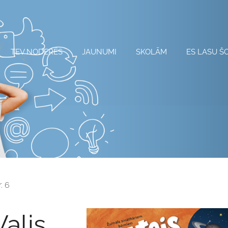
TEV NODERĒS
JAUNUMI
SKOLĀM
ES LASU Š
. 6
Valis