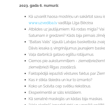
2023. gada 6. numurā:
Kā uzvarēt haosa mostriņu un sakārtot savu i
www.uzvediba.lv
vadītāja Līga Bērziņa
Atbildes uz jautājumiem: Kā rodas migla? Vai rū
Saturnam ir gredzeni? Kāds bija pirmais zīm
“Baltais Valis” izjautā Latvijas basketbola zva
Dāvis iesaka 5 vingrinājumus jaunajiem baske
Vaļa darbnīcā gatavo eglīšu rotājumus.
Ciemos pie aukstummīļiem - ziemeļbriežiem!
ziemeļbrieži Rīgas zoodārzā.
Faktopēdijā iepazīsti vēstures faktus par Ziem
Kas ir stikla šķiedra un kur to izmanto?
Koko un Solvita cep svētku riekstiņus.
Eksperimentē ar sāls kristāliem.
Kā senatnē maskojās un kādas bija maskas.