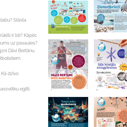
stabu? Stāsta
ķīši ir īsti? Kāpēc
ējums uz pasaules?
igzni Dāvi Bertānu.
tbolistiem.
 Kā dzīvo
assvētku eglīti.