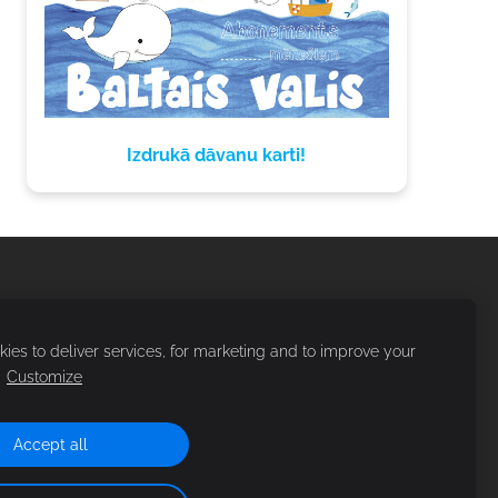
Izdrukā dāvanu karti!
ies to deliver services, for marketing and to improve your
.
Customize
Accept all