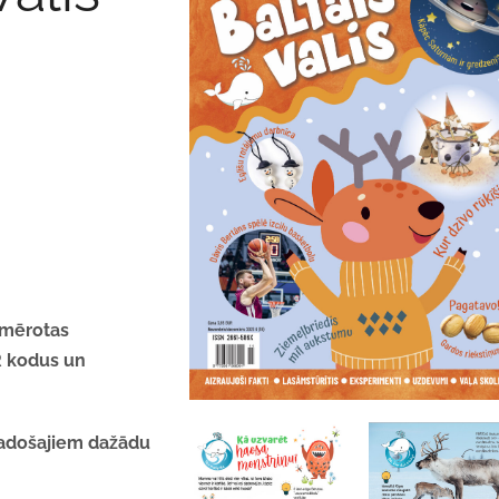
iemērotas
R kodus un
 vadošajiem dažādu