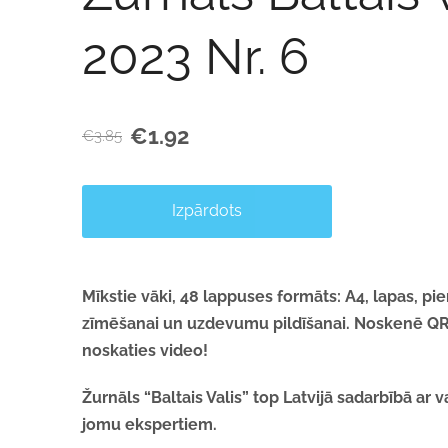
2023 Nr. 6
€1.92
€3.85
Izpārdots
Mīkstie vāki, 48 lappuses formāts: A4, lapas, p
zīmēšanai un uzdevumu pildīšanai. Noskenē Q
noskaties video!
Žurnāls “Baltais Valis” top Latvijā sadarbībā ar
jomu ekspertiem.