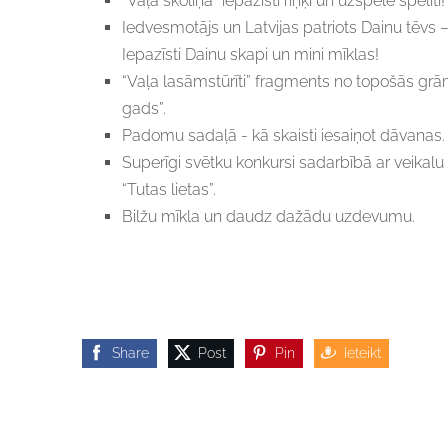
“Vaļa skoliņā” iepazīsti riņķi un uzspēlē spēlīti!
Iedvesmotājs un Latvijas patriots Dainu tēvs –
Iepazīsti Dainu skapi un mini mīklas!
“Vaļa lasāmstūrīti” fragments no topošās gr
gads”.
Padomu sadaļā - kā skaisti iesaiņot dāvanas.
Superīgi svētku konkursi sadarbībā ar veikalu t
“Tutas lietas”.
Bilžu mīkla un daudz dažādu uzdevumu.
Share
Post
Pin
Ieteikt