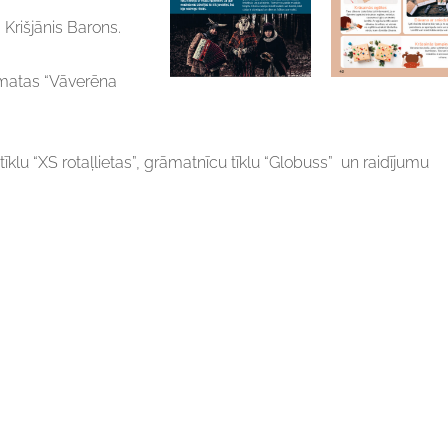
 Krišjānis Barons.
āmatas “Vāverēna
īklu “XS rotaļlietas”, grāmatnīcu tīklu “Globuss” un raidījumu