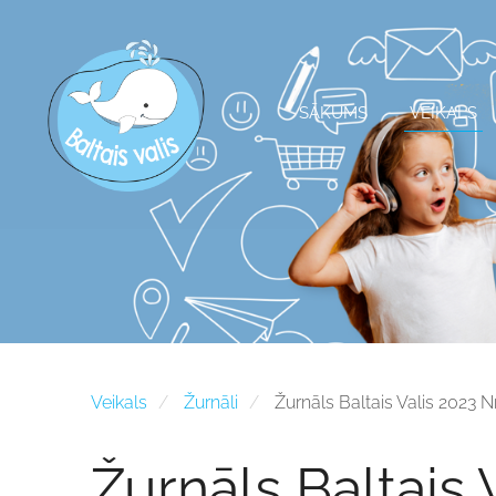
SĀKUMS
VEIKALS
Veikals
Žurnāli
Žurnāls Baltais Valis 2023 Nr
Žurnāls Baltais 