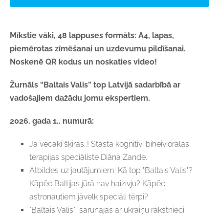
Mīkstie vāki, 48 lappuses formāts: A4, lapas,
piemērotas zīmēšanai un uzdevumu pildīšanai.
Noskenē QR kodus un noskaties video!
Žurnāls “Baltais Valis” top Latvijā sadarbībā ar
vadošajiem dažādu jomu ekspertiem.
2026. gada 1.. numurā:
Ja vecāki šķiras..!
Stāsta kognitivi biheiviorālās
terapijas speciāliste Diāna Zande.
Atbildes uz jautājumiem: Kā top "Baltais Valis"?
Kāpēc Baltijas jūrā nav haizivju? Kāpēc
astronautiem jāvelk speciāli tērpi?
"Baltais Valis" sarunājas ar ukraiņu rakstnieci