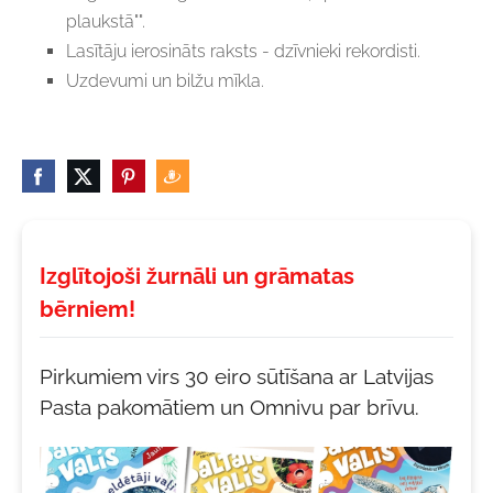
plaukstā"".
Lasītāju ierosināts raksts - dzīvnieki rekordisti.
Uzdevumi un bilžu mīkla.
Izglītojoši žurnāli un grāmatas
bērniem!
Pirkumiem virs 30 eiro sūtīšana ar Latvijas
Pasta pakomātiem un Omnivu par brīvu.