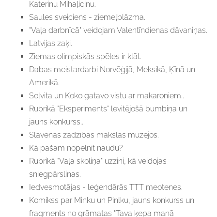
Katerinu Mihaļicinu.
Saules sveiciens - ziemeļblāzma.
"Vaļa darbnīcā" veidojam Valentīndienas dāvaniņas.
Latvijas zaķi.
Ziemas olimpiskās spēles ir klāt.
Dabas meistardarbi Norvēģijā, Meksikā, Ķīnā un
Amerikā.
Solvita un Koko gatavo vistu ar makaroniem..
Rubrikā "Eksperiments" levitējošā bumbiņa un
jauns konkurss..
Slavenas zādzības mākslas muzejos.
Kā pašam nopelnīt naudu?
Rubrikā "Vaļa skoliņa" uzzini, kā veidojas
sniegpārsliņas.
Iedvesmotājas - leģendārās TTT meotenes.
Komikss par Minku un Pinlku, jauns konkurss un
fragments no grāmatas "Tava ķepa manā