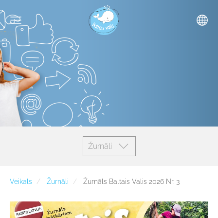
Žurnāli
Veikals
Žurnāli
Žurnāls Baltais Valis 2026 Nr. 3