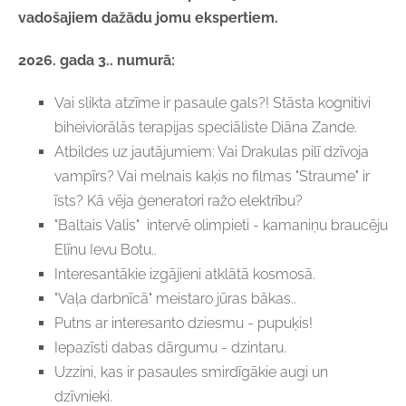
vadošajiem dažādu jomu ekspertiem.
2026. gada 3.. numurā:
Vai slikta atzīme ir pasaule gals?!
Stāsta kognitivi
biheiviorālās terapijas speciāliste Diāna Zande.
Atbildes uz jautājumiem: Vai Drakulas pilī dzīvoja
vampīrs? Vai melnais kaķis no filmas "Straume" ir
īsts? Kā vēja ģeneratori ražo elektrību?
"Baltais Valis" intervē olimpieti - kamaniņu braucēju
Elīnu Ievu Botu..
Interesantākie izgājieni atklātā kosmosā.
"Vaļa darbnīcā" meistaro jūras bākas..
Putns ar interesanto dziesmu - pupuķis!
Iepazīsti dabas dārgumu - dzintaru.
Uzzini, kas ir pasaules smirdīgākie augi un
dzīvnieki.