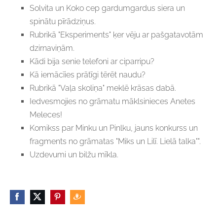
Solvita un Koko cep gardumgardus siera un
spinātu pīrādziņus.
Rubrikā "Eksperiments" ķer vēju ar pašgatavotām
dzirnaviņām.
Kādi bija senie telefoni ar ciparripu?
Kā iemācīies prātīgi tērēt naudu?
Rubrikā "Vaļa skoliņa" meklē krāsas dabā.
Iedvesmojies no grāmatu māklsinieces Anetes
Meleces!
Komikss par Minku un Pinlku, jauns konkurss un
fragments no grāmatas "Miks un Lilī. Lielā talka"".
Uzdevumi un bilžu mīkla.